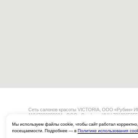
Сеть салонов красоты VICTORIA, ООО «Рубин» 
11247800099084;, ООО «Сапфир» ИНН:7810965955
«Изумруд» ИНН 7814844140 ОГРН 1247800098897.
Мы используем файлы cookie, чтобы сайт работал корректно,
посещаемости. Подробнее — в
Политике использования cook
Политика
Пользо