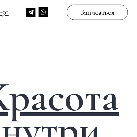
3-50
Записаться
асота
утри