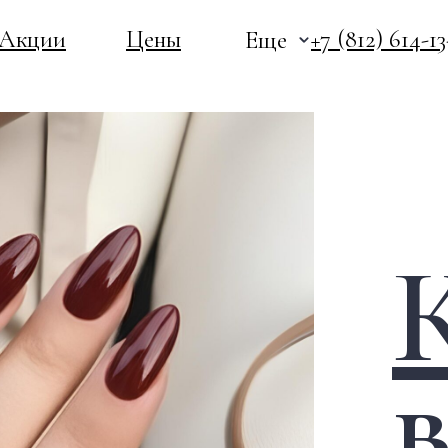
Акции
Цены
+7 (812) 614-1
Еще
Кр
вн