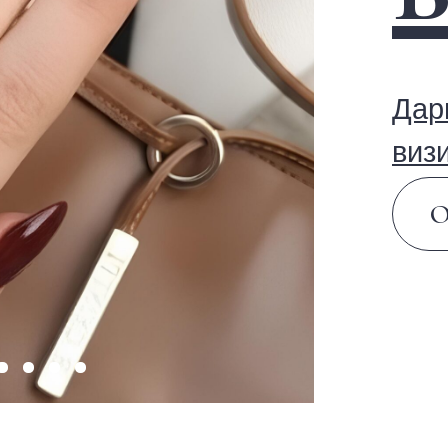
Дарим
скид
визит
Оставить 