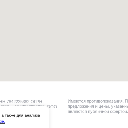
Имеются противопоказания. П
ИНН 7842225382 ОГРН
предложения и цены, указанн
 ОГРН: 1247800099073, ООО
являются публичной офертой.
 а также для анализа
ie.
вательское