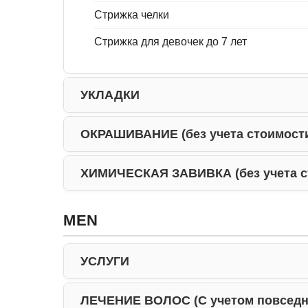
Стрижка челки
Стрижка для девочек до 7 лет
УКЛАДКИ
ОКРАШИВАНИЕ (без учета стоимости
Повседневная укладка
ХИМИЧЕСКАЯ ЗАВИВКА (без учета с
Формирование локонов/гофре/утюг - дл
Окрашивание в 1 тон
Плетение кос
Тонирование
MEN
Химическая завивка ( с учетом материал
Укладка с элементами прически
Прикорневое окрашивание
Праздничная прическа
УСЛУГИ
Контуринг волос
Мелирование частичное
ЛЕЧЕНИЕ ВОЛОС (С учетом повседн