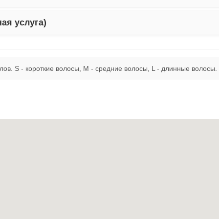
ая услуга)
в. S - короткие волосы, M - средние волосы, L - длинные волосы.
ля волос
ловы
я)
ос
ов)
ие волос
ление волос