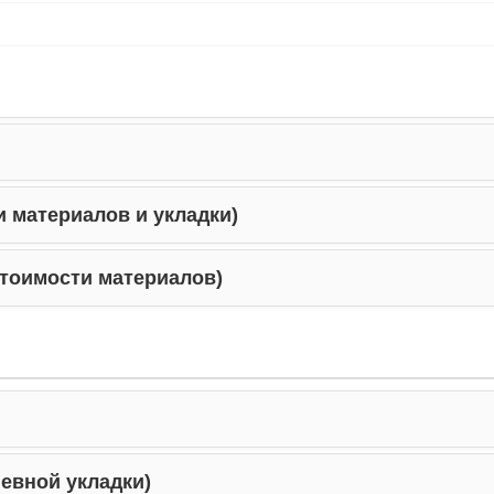
2 
 материалов и укладки)
2 
тоимости материалов)
инные волосы
2 
ов)
2 
евной укладки)